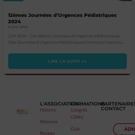
12èmes Journées d’Urgences Pédiatriques
2024
3 juin 2024
JUP 2024 – 12e édition Journées d’Urgences Pédiatriques
12es Journées d’Urgences Pédiatriques Formation continue
en urgences pédiatriques — 2 jours de conférences et cas
cliniques
LIRE LA SUITE »
L'ASSOCIATION
FORMATIONS
PARTENAIRE
CONTACT
Histoire
Congrès
COMU
Missions
Club
ADH
Bureau