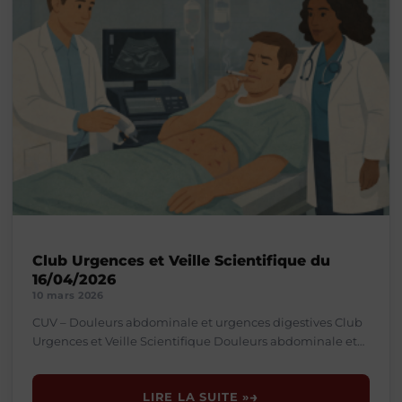
Club Urgences et Veille Scientifique du
16/04/2026
10 mars 2026
CUV – Douleurs abdominale et urgences digestives Club
Urgences et Veille Scientifique Douleurs abdominale et
urgences digestives Soirée C.U.V. — Conférence &
échanges de pratiques
LIRE LA SUITE »