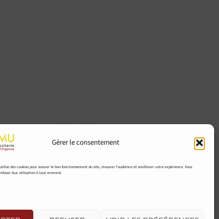
PARTENAIRES
CONTACT
Gérer le consentement
que
ADHÉRER
ilise des cookies pour assurer le bon fonctionnement du site, mesurer l'audience et améliorer votre expérience. Vous
ues
efuser leur utilisation à tout moment.