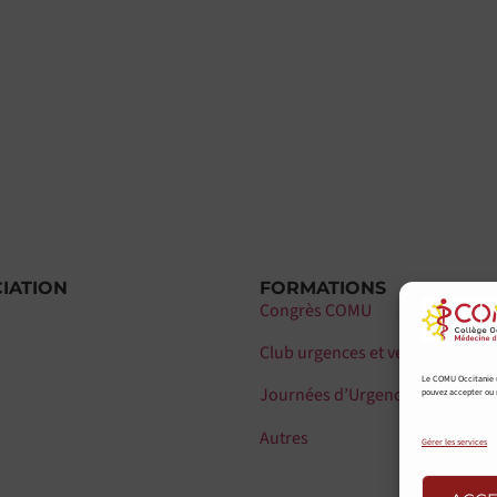
CIATION
FORMATIONS
Congrès COMU
Club urgences et veille scientifi
Le COMU Occitanie ut
Journées d’Urgences Pédiatriq
pouvez accepter ou r
Autres
Gérer les services