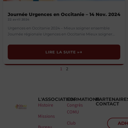
Journée Urgences en Occitanie – 14 Nov. 2024
22 avril 2024
Urgences en Occitanie 2024 – Mieux soigner ensemble
Journée régionale Urgences en Occitanie Mieux soigner
ensemble Jeudi 14 novembre 2024 9h – 17h Gruissan
Journée
LIRE LA SUITE »
1
2
L'ASSOCIATION
FORMATIONS
PARTENAIRE
CONTACT
Histoire
Congrès
COMU
Missions
Club
ADH
Bureau